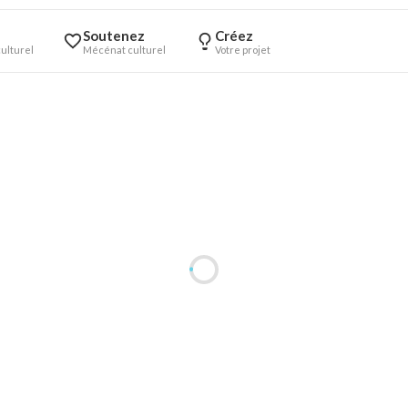
Soutenez
Créez
ulturel
Mécénat culturel
Votre projet