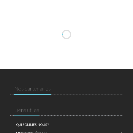
Nos partenaires
Liens utiles
QUI SOMMES-NOUS ?