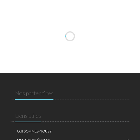
Nos partenaires
Liens utiles
QUI SOMMES-NOUS ?