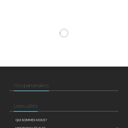
Nos partenaires
Liens utiles
QUI SOMMES-NOUS ?