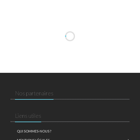
Nos partenaires
Liens utiles
QUI SOMMES-NOUS ?