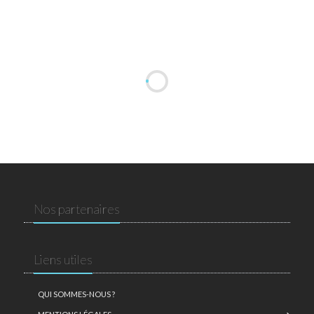
Nos partenaires
Liens utiles
QUI SOMMES-NOUS ?