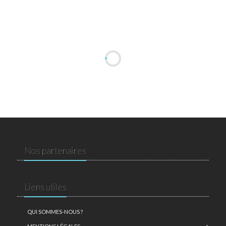
Nos partenaires
Liens utiles
QUI SOMMES-NOUS ?