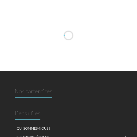
Nos partenaires
Liens utiles
QUI SOMMES-NOUS ?