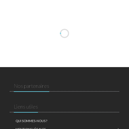
Nos partenaires
Liens utiles
QUI SOMMES-NOUS ?