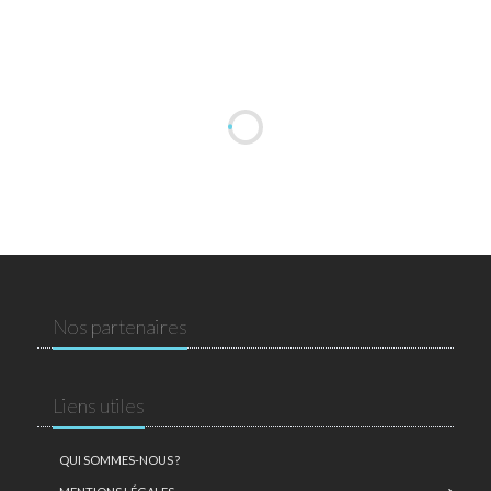
Nos partenaires
Liens utiles
QUI SOMMES-NOUS ?