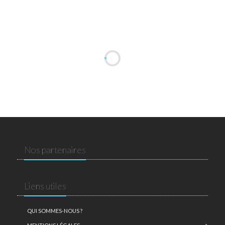
Nos partenaires
Liens utiles
QUI SOMMES-NOUS ?