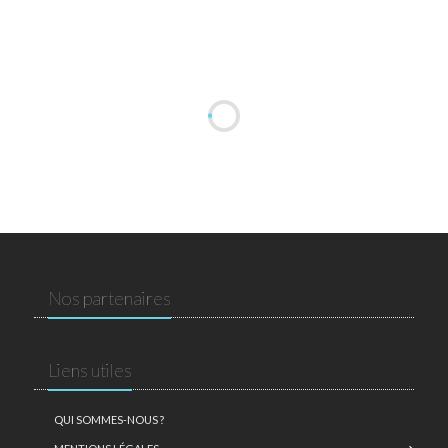
Nos partenaires
Liens utiles
QUI SOMMES-NOUS ?