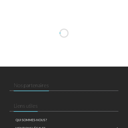
Nos partenaires
Liens utiles
QUI SOMMES-NOUS ?