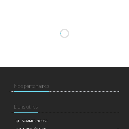
Nos partenaires
Liens utiles
QUI SOMMES-NOUS ?