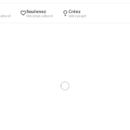
Soutenez
Créez
ulturel
Mécénat culturel
Votre projet