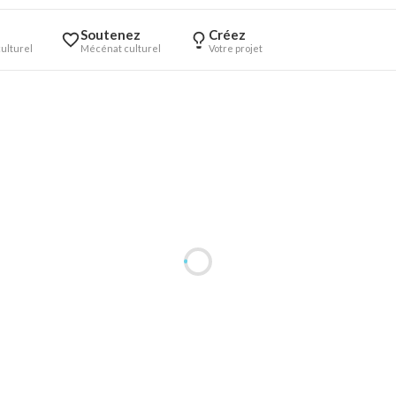
Soutenez
Créez
ulturel
Mécénat culturel
Votre projet