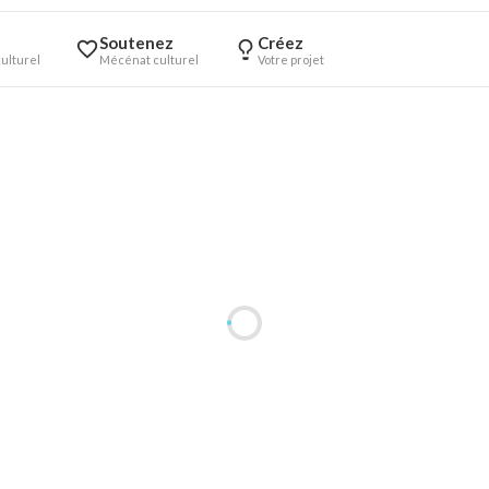
Soutenez
Créez
ulturel
Mécénat culturel
Votre projet