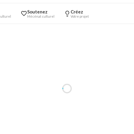
Soutenez
Créez
ulturel
Mécénat culturel
Votre projet