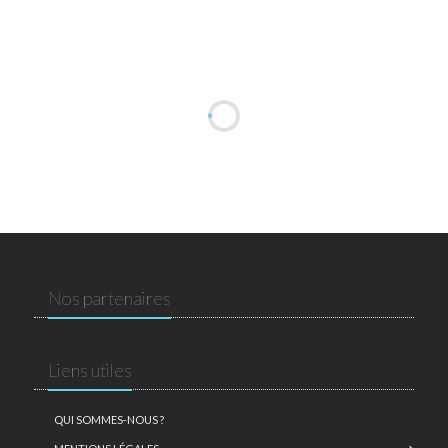
Nos partenaires
Liens utiles
QUI SOMMES-NOUS ?