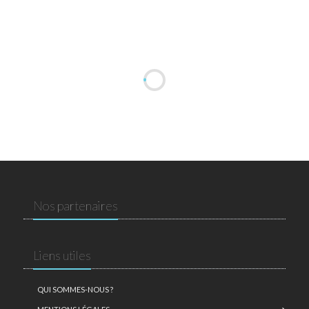
Nos partenaires
Liens utiles
QUI SOMMES-NOUS ?