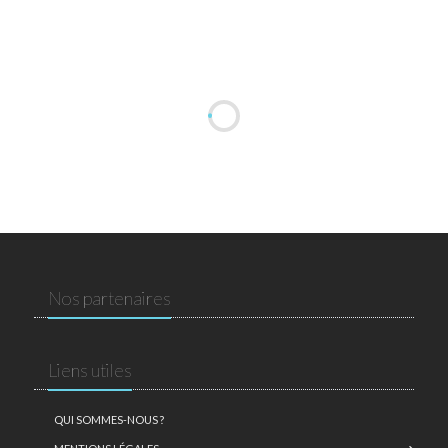
Nos partenaires
Liens utiles
QUI SOMMES-NOUS ?