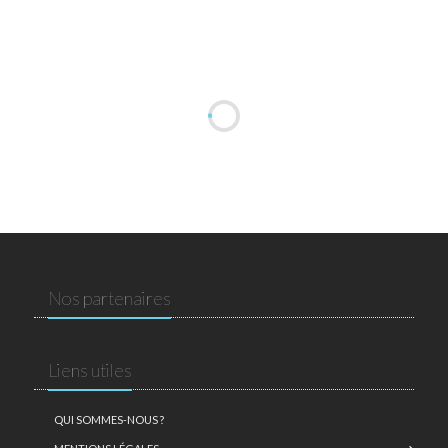
Nos partenaires
Liens utiles
QUI SOMMES-NOUS ?