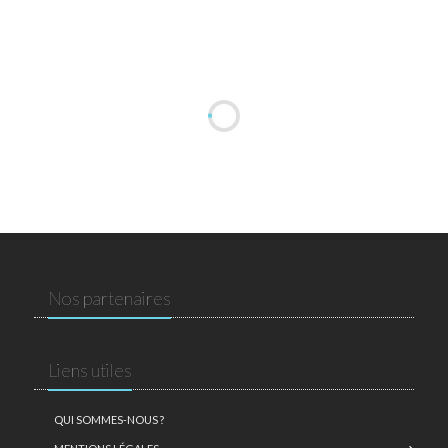
Nos partenaires
Liens utiles
QUI SOMMES-NOUS ?