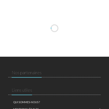
Nos partenaires
Liens utiles
QUI SOMMES-NOUS ?