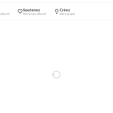
Soutenez
Créez
ulturel
Mécénat culturel
Votre projet