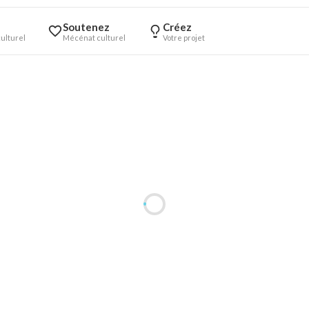
Soutenez
Créez
ulturel
Mécénat culturel
Votre projet